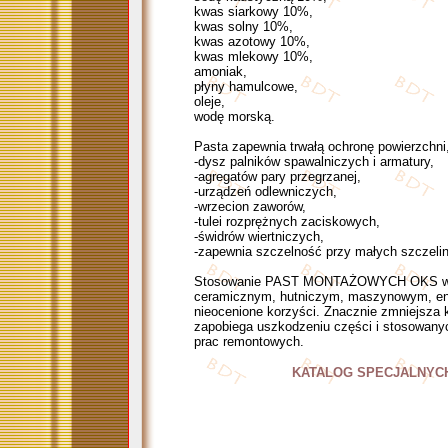
kwas siarkowy 10%,
kwas solny 10%,
kwas azotowy 10%,
kwas mlekowy 10%,
amoniak,
płyny hamulcowe,
oleje,
wodę morską.
Pasta zapewnia trwałą ochronę powierzchni
-dysz palników spawalniczych i armatury,
-agregatów pary przegrzanej,
-urządzeń odlewniczych,
-wrzecion zaworów,
-tulei rozprężnych zaciskowych,
-świdrów wiertniczych,
-zapewnia szczelność przy małych szczelin
Stosowanie PAST MONTAŻOWYCH OKS w pr
ceramicznym, hutniczym, maszynowym, ener
nieocenione korzyści. Znacznie zmniejsza 
zapobiega uszkodzeniu części i stosowanyc
prac remontowych.
KATALOG SPECJALNYC