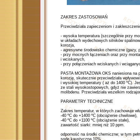
ZAKRES ZASTOSOWAŃ
Przeciwdziała zapieczeniom i zakleszczen
- wysoka temperatura (szczególnie przy mo
w układach wydechowych silników spalino
korozja,
- agresywne środowisko chemiczne (gazy, par
- przy mocnych łączeniach oraz przy monta
i wciskanych,
- przy połączeniach wciskanych i wciągany
PASTA MONTAŻOWA OKS naniesiona na powie
korozję, skutecznie przeciwdziała wpływo
i wysokiej temperatury ( aż do 1400 ºC). J
ze stali wysokostopowych, gdyż nie zawiera
molibdenu. Przeciwdziała wszelkim rodzajom 
PARAMETRY TECHNICZNE
Zakres temperatur, w których zachowuje wł
-40 ºC do +1400 ºC (obciążenie chwilowe),
-40 ºC do +1100 ºC (obciążenie stałe),
zawartość siarki: mniej niż 10 ppm.
odporność na środki chemiczne; w tym pełn
sodę kaustyczną 10%,